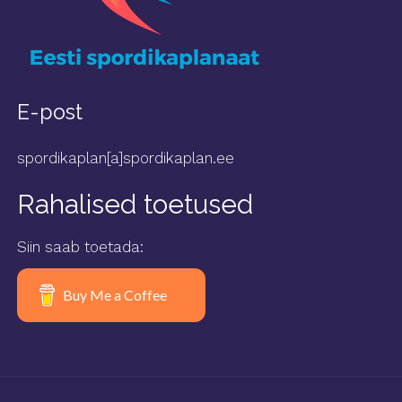
E-post
spordikaplan[a]spordikaplan.ee
Rahalised toetused
Siin saab toetada:
Buy Me a Coffee