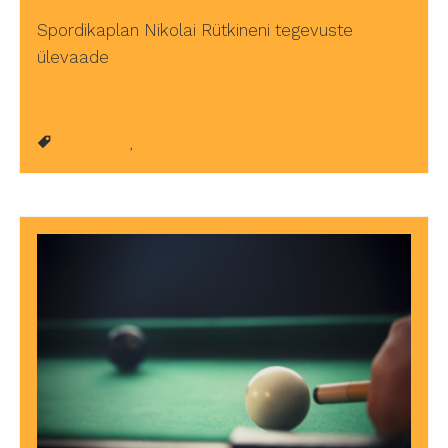
Spordikaplan Nikolai Rütkineni tegevuste
ülevaade
Loe edasi
kaplanitöö
,
spordikaplanaat