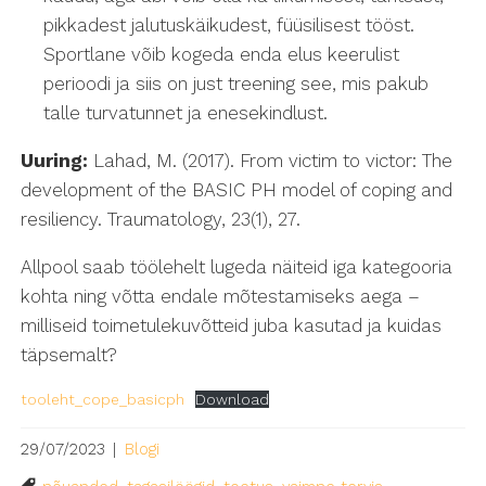
pikkadest jalutuskäikudest, füüsilisest tööst.
Sportlane võib kogeda enda elus keerulist
perioodi ja siis on just treening see, mis pakub
talle turvatunnet ja enesekindlust.
Uuring:
Lahad, M. (2017). From victim to victor: The
development of the BASIC PH model of coping and
resiliency. Traumatology, 23(1), 27.
Allpool saab töölehelt lugeda näiteid iga kategooria
kohta ning võtta endale mõtestamiseks aega –
milliseid toimetulekuvõtteid juba kasutad ja kuidas
täpsemalt?
tooleht_cope_basicph
Download
29/07/2023
|
Blogi