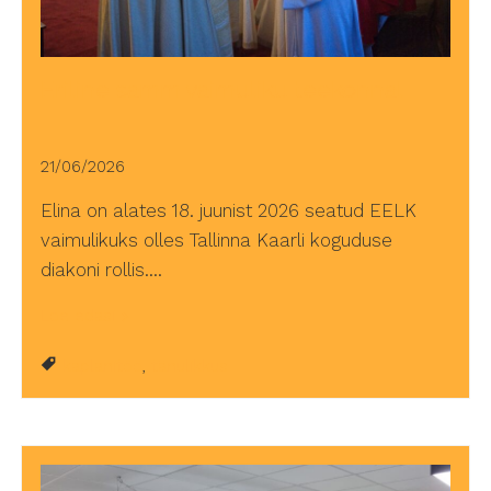
Eriline samm vaimuliku teekonnal
21/06/2026
Elina on alates 18. juunist 2026 seatud EELK
vaimulikuks olles Tallinna Kaarli koguduse
diakoni rollis.…
Loe edasi
kaplanitöö
,
tänulikkus