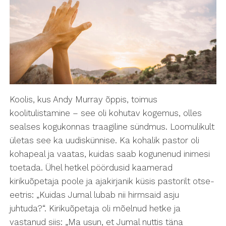
Koolis, kus Andy Murray õppis, toimus
koolitulistamine – see oli kohutav kogemus, olles
sealses kogukonnas traagiline sündmus. Loomulikult
ületas see ka uudiskünnise. Ka kohalik pastor oli
kohapeal ja vaatas, kuidas saab kogunenud inimesi
toetada. Ühel hetkel pöördusid kaamerad
kirikuõpetaja poole ja ajakirjanik küsis pastorilt otse-
eetris: „Kuidas Jumal lubab nii hirmsaid asju
juhtuda?“. Kirikuõpetaja oli mõelnud hetke ja
vastanud siis: „Ma usun, et Jumal nuttis täna