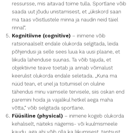
ressursse, mis aitavad toime tulla. Sportlane võib
saada uut jõudu unistamisest, et „ükskord saan
ma taas võistlustele minna ja naudin neid täiel
rinnal“.
Kognitiivne (cognitive)
– inimene võib
ratsionaalselt endale olukorda selgitada, leida
põhjendusi ja selle sees luua ka uusi plaane, et
liikuda lahenduse suunas. Ta võib tajuda, et
objektiivne teave toetab ja annab võimalust
keerulist olukorda endale seletada. „Kuna ma
nüüd tean, et unel ja toitumisel on oluline
tähendus minu vaimsele tervisele, siis oskan end
paremini hoida ja vajalikul hetkel aega maha
võtta,“ võib selgitada sportlane.
Füüsiline (physical)
– inimene kogeb olukorda
kehaliselt, näiteks nägemis- või kuulmismeele
kaudu, aga abi võib olla ka liikumisest, tantsust,