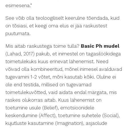
esimesena.“
See võib olla teoloogiliselt keeruline tõendada, kuid
on tõsiasi, et keegi oma elus ei jää raskustest
puutumata.
Mis aitab raskustega toime tulla?
Basic Ph mudel
(Lahad, 2017) pakub, et inimestel on tagasilöökidega
toimetulekuks kuus erinevat lähenemist. Need
võivad olla kombineeritud, mõnel inimesel avalduvad
tugevamini 1-2 võtet, mõni kasutab kõiki. Oluline ei
ole end testida, millised on tugevamad
toimetulekuvõtted, vaid aidata endal märgata, mis
raskes olukorras aitab. Kuus lähenemist on
toetumine usule (Belief), emotsioonidele
keskendumine (Affect), toetumine suhetele (Social),
kujutluste kasutamine (Imagination), asjaolude