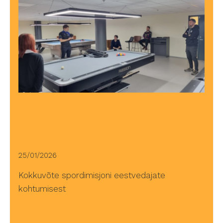
Mida ühist on kaheksa-palli-reeglitel
ja spordimisjonil?
25/01/2026
Kokkuvõte spordimisjoni eestvedajate
kohtumisest
Loe edasi