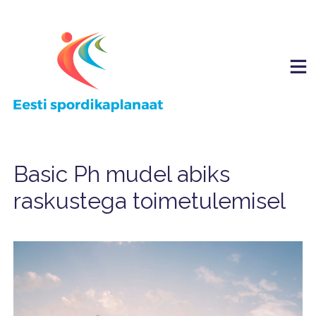
Skip
to
content
Hingehoidlik tugi sportlastele ja spordimeeskondadele
Basic Ph mudel abiks
raskustega toimetulemisel