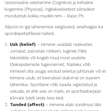
ratsionaalne seletamine (Cognitive) ja kehaline
kogemine (Physical). Ingliskeelsetest sõnadest
moodustub kokku mudeli nimi – Basic Ph.
Allpool on iga lähenemise selgitused, sealhulgas ka
spordispetsiifilised näited.
Usk (belief)
– inimene usaldab raskustes
Jumalat, palvetab rohkem, tugineb Piibli
tekstidele või kogeb muul moel usuliste
tõekspidamiste tugevnemist. Näiteks võib
inimesel olla usuga seotud seletus juhtunule või et
inimene usub, et keerulisel olukorral on suurem
tähendus. Sportlane võib saada vigastatud ja
uskuda, et ehk see on märk, et sportlaskarjääri
kõrvale tuleb leida teisi teid.
Tunded (affect)
– inimene elab sündmusi läbi