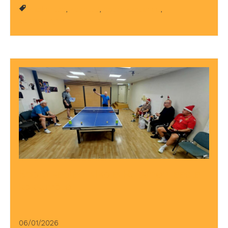
kaplanitöö
,
koostöö
,
spordikaplanaat
,
spordimisjon
Spordikaplan Nikolai Rütkineni aasta
kokkuvõte
06/01/2026