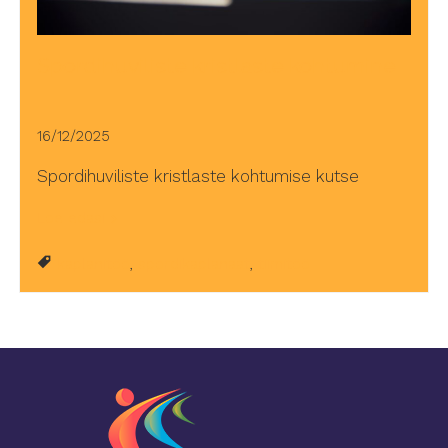
Spordihuviliste kristlaste kohtumine
16/12/2025
Spordihuviliste kristlaste kohtumise kutse
Loe edasi
kaplanitöö
,
spordikaplanaat
,
tiimitöö