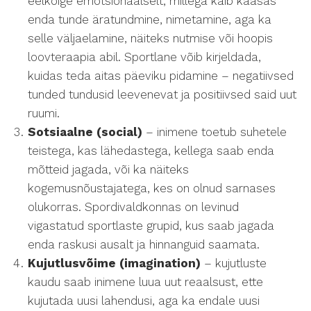
eelkõige emotsionaalselt, millega käib kaasas
enda tunde äratundmine, nimetamine, aga ka
selle väljaelamine, näiteks nutmise või hoopis
loovteraapia abil. Sportlane võib kirjeldada,
kuidas teda aitas päeviku pidamine – negatiivsed
tunded tundusid leevenevat ja positiivsed said uut
ruumi.
Sotsiaalne (social)
– inimene toetub suhetele
teistega, kas lähedastega, kellega saab enda
mõtteid jagada, või ka näiteks
kogemusnõustajatega, kes on olnud sarnases
olukorras. Spordivaldkonnas on levinud
vigastatud sportlaste grupid, kus saab jagada
enda raskusi ausalt ja hinnanguid saamata.
Kujutlusvõime (imagination)
– kujutluste
kaudu saab inimene luua uut reaalsust, ette
kujutada uusi lahendusi, aga ka endale uusi